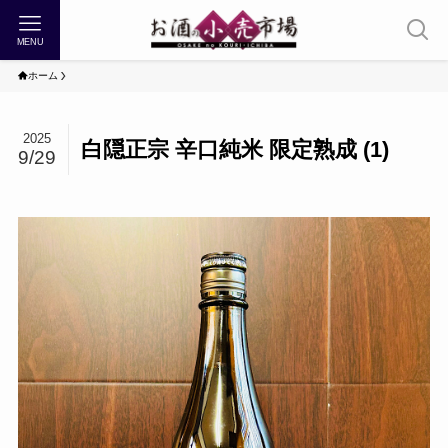
MENU
ホーム
2025
白隠正宗 辛口純米 限定熟成 (1)
9/29