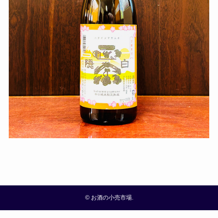
©
お酒の小売市場.