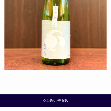
©
お酒の小売市場.