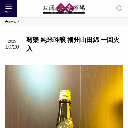
MENU
ホーム
冩樂 純米吟醸 播州山田錦 一回火
2025
10/20
入