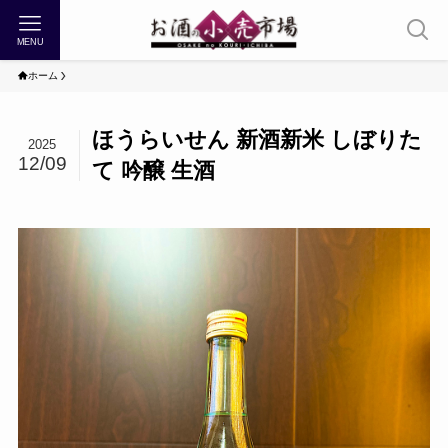
MENU
ホーム
ほうらいせん 新酒新米 しぼりた
2025
12/09
て 吟醸 生酒