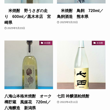
米焼酎 野うさぎの走
米焼酎 鳥飼 720ml／
り 600ml／黒木本店 宮
鳥飼酒造 熊本県
崎県
2025年5月23日
2025年5月23日
米焼酎
米焼酎
八海山本格米焼酎 オーク
七田 吟醸酒粕焼酎
樽貯蔵 風媒花 720ml／
2022年4月11日
八海醸造 新潟県