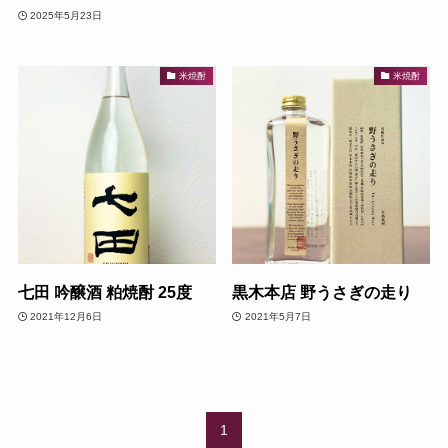
2025年5月23日
米焼酎
米焼酎
七田 吟醸酒 粕焼酎 25度
黒木本店 野うさぎの走り
2021年12月6日
2021年5月7日
1