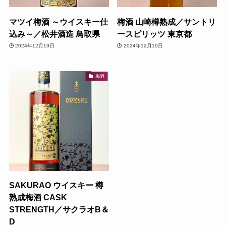
マツイ梅酒 ～ウイスキー仕
梅酒 山崎樽熟成／サントリ
込み～／松井酒造 鳥取県
ースピリッツ 東京都
2024年12月19日
2024年12月19日
梅酒
SAKURAO ウイスキー 樽
熟成梅酒 CASK
STRENGTH／サクラオB＆
D