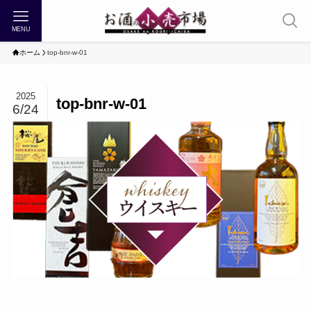
MENU
ホーム
top-bnr-w-01
2025
top-bnr-w-01
6/24