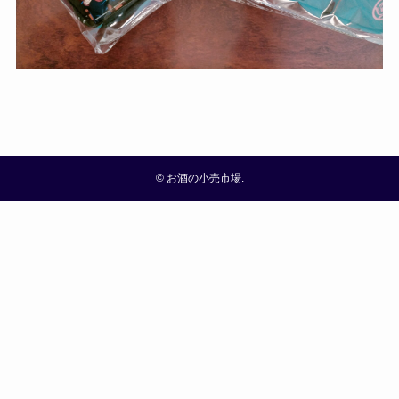
©
お酒の小売市場.