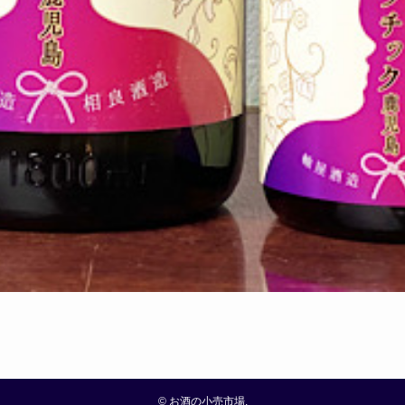
©
お酒の小売市場.