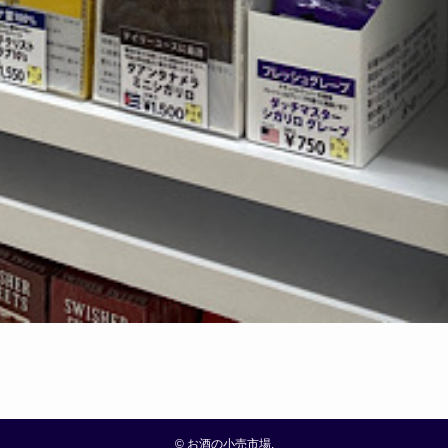
©
お酒の小売市場.