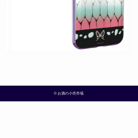
©
お酒の小売市場.