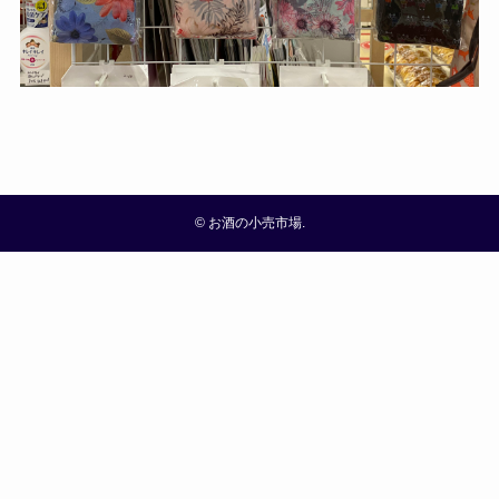
©
お酒の小売市場.