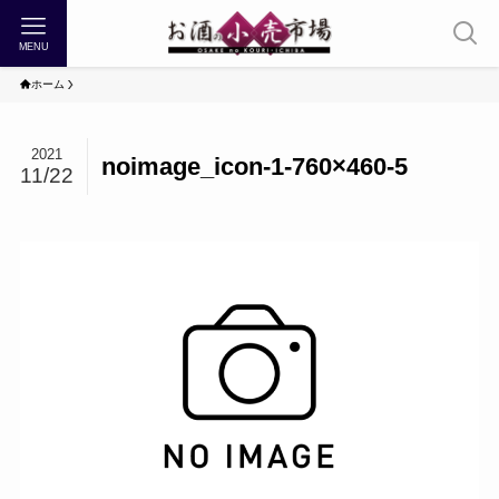
MENU
ホーム
2021
noimage_icon-1-760×460-5
11/22