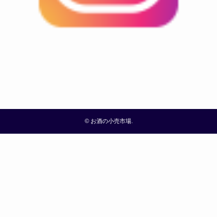
©
お酒の小売市場.