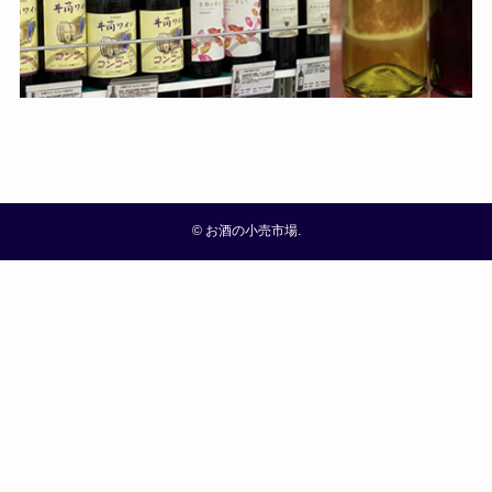
©
お酒の小売市場.