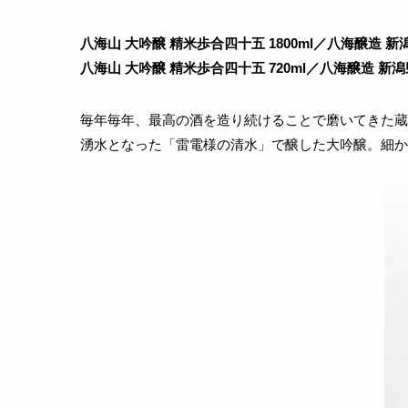
八海山 大吟醸 精米歩合四十五 1800ml／八海醸造 新潟県
八海山 大吟醸 精米歩合四十五 720ml／八海醸造 新潟
毎年毎年、最高の酒を造り続けることで磨いてきた蔵
湧水となった「雷電様の清水」で醸した大吟醸。細か