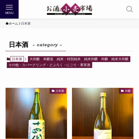
MENU
ホーム
日本酒
日本酒
– category –
日本酒
大吟醸
本醸造
純米・特別純米
純米吟醸
吟醸
純米大吟醸
その他・スパークリング・どぶろく・にごり・果実酒
日本酒
吟醸