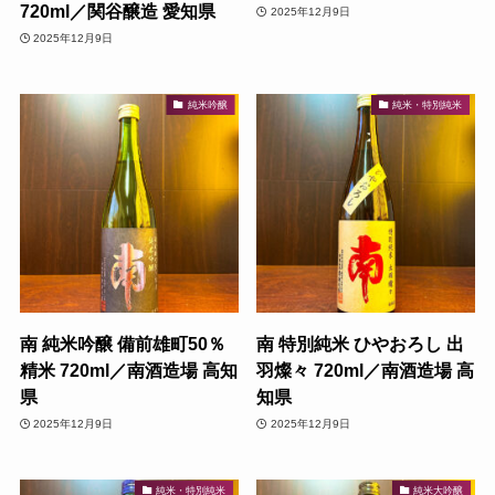
720ml／関谷醸造 愛知県
2025年12月9日
2025年12月9日
純米吟醸
純米・特別純米
南 純米吟醸 備前雄町50％
南 特別純米 ひやおろし 出
精米 720ml／南酒造場 高知
羽燦々 720ml／南酒造場 高
県
知県
2025年12月9日
2025年12月9日
純米・特別純米
純米大吟醸