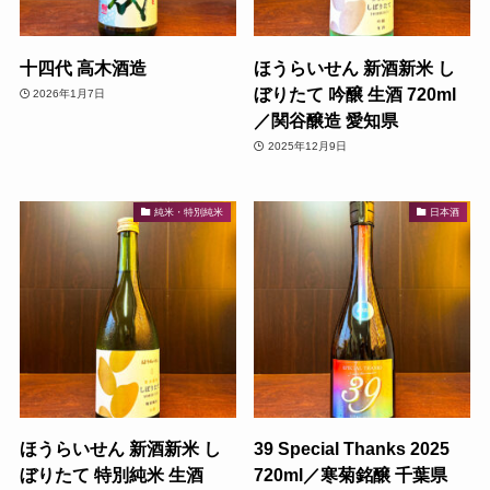
十四代 高木酒造
ほうらいせん 新酒新米 し
ぼりたて 吟醸 生酒 720ml
2026年1月7日
／関谷醸造 愛知県
2025年12月9日
純米・特別純米
日本酒
ほうらいせん 新酒新米 し
39 Special Thanks 2025
ぼりたて 特別純米 生酒
720ml／寒菊銘醸 千葉県