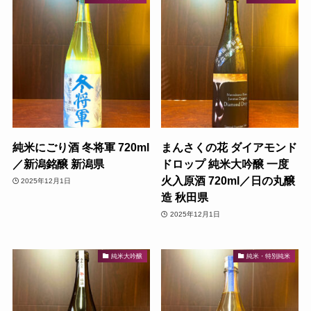
純米にごり酒 冬将軍 720ml
まんさくの花 ダイアモンド
／新潟銘醸 新潟県
ドロップ 純米大吟醸 一度
火入原酒 720ml／日の丸醸
2025年12月1日
造 秋田県
2025年12月1日
純米大吟醸
純米・特別純米