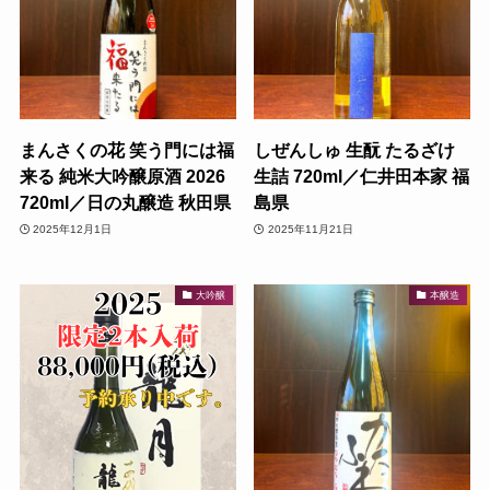
まんさくの花 笑う門には福
しぜんしゅ 生酛 たるざけ
来る 純米大吟醸原酒 2026
生詰 720ml／仁井田本家 福
720ml／日の丸醸造 秋田県
島県
2025年12月1日
2025年11月21日
大吟醸
本醸造