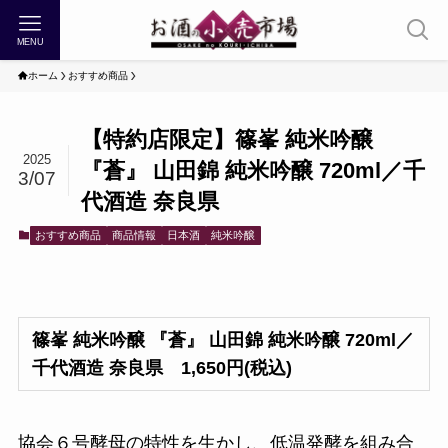
MENU
ホーム
おすすめ商品
【特約店限定】篠峯 純米吟醸
2025
『蒼』 山田錦 純米吟醸 720ml／千
3/07
代酒造 奈良県
おすすめ商品
商品情報
日本酒
純米吟醸
篠峯 純米吟醸 『蒼』 山田錦 純米吟醸 720ml／
千代酒造 奈良県 1,650円(税込)
協会６号酵母の特性を生かし、低温発酵を組み合