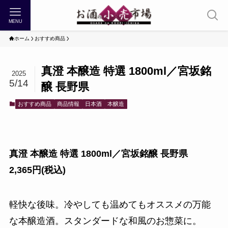
MENU
ホーム
おすすめ商品
真澄 本醸造 特選 1800ml／宮坂銘
2025
5/14
醸 長野県
おすすめ商品
商品情報
日本酒
本醸造
真澄 本醸造 特選 1800ml／宮坂銘醸 長野県
2,365円(税込)
軽快な後味。冷やしても温めてもオススメの万能
な本醸造酒。スタンダードな和風のお惣菜に。