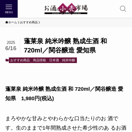
MENU
ホーム
おすすめ商品
蓬莱泉 純米吟醸 熟成生酒 和
2025
6/16
720ml／関谷醸造 愛知県
おすすめ商品
商品情報
日本酒
純米吟醸
蓬莱泉 純米吟醸 熟成生酒 和 720ml／関谷醸造 愛
知県 1,980円(税込)
まろやかな甘みとやわらかな口当たりのお 酒で
す。生のままで1年間熟成させた希少性のあ るお酒