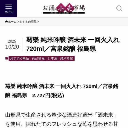
MENU
ホーム
おすすめ商品
冩樂 純米吟醸 酒未来 一回火入れ
2025
10/20
720ml／宮泉銘醸 福島県
おすすめ商品
商品情報
日本酒
純米吟醸
冩樂 純米吟醸 酒未来 一回火入れ 720ml／宮泉銘
醸 福島県 2,727円(税込)
山形県で生産される希少な酒造好適米「酒未来」
を使用。採れたてのフレッシュな苺を思わせる甘