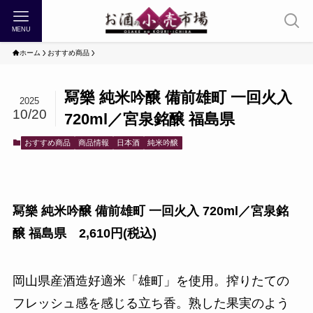
MENU
ホーム
おすすめ商品
冩樂 純米吟醸 備前雄町 一回火入
2025
10/20
720ml／宮泉銘醸 福島県
おすすめ商品
商品情報
日本酒
純米吟醸
冩樂 純米吟醸 備前雄町 一回火入 720ml／宮泉銘
醸 福島県 2,610円(税込)
岡山県産酒造好適米「雄町」を使用。搾りたての
フレッシュ感を感じる立ち香。熟した果実のよう