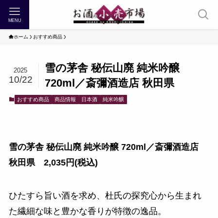
MENU
ホーム
おすすめ商品
雪の茅舎 秘伝山廃 純米吟醸
2025
10/22
720ml／斎彌酒造店 秋田県
おすすめ商品
商品情報
日本酒
純米吟醸
雪の茅舎 秘伝山廃 純米吟醸 720ml／斎彌酒造店
秋田県 2,035円(税込)
ひたすら旨い酒を求め、杜氏の探究心から生まれ
た繊細な味と豊かな香りが特徴の逸品。