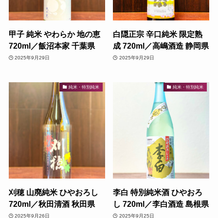
甲子 純米 やわらか 地の恵
白隠正宗 辛口純米 限定熟
720ml／飯沼本家 千葉県
成 720ml／高嶋酒造 静岡県
2025年9月29日
2025年9月29日
純米・特別純米
純米・特別純米
刈穂 山廃純米 ひやおろし
李白 特別純米酒 ひやおろ
720ml／秋田清酒 秋田県
し 720ml／李白酒造 島根県
2025年9月26日
2025年9月25日