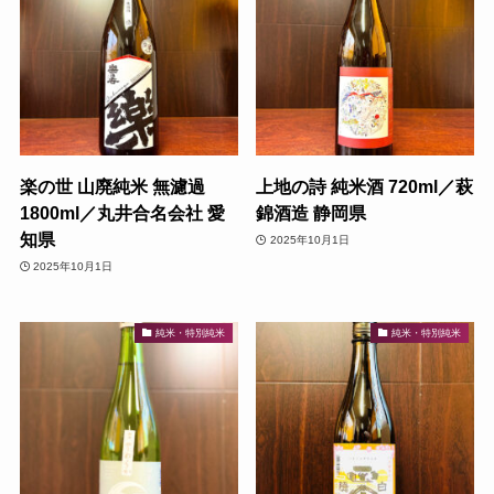
楽の世 山廃純米 無濾過
上地の詩 純米酒 720ml／萩
1800ml／丸井合名会社 愛
錦酒造 静岡県
知県
2025年10月1日
2025年10月1日
純米・特別純米
純米・特別純米