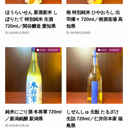
ほうらいせん 新酒新米 し
南 特別純米 ひやおろし 出
ぼりたて 特別純米 生酒
羽燦々 720ml／南酒造場 高
720ml／関谷醸造 愛知県
知県
2025年12月9日
2025年12月9日
純米・特別純米
純米・特別純米
純米にごり酒 冬将軍 720ml
しぜんしゅ 生酛 たるざけ
／新潟銘醸 新潟県
生詰 720ml／仁井田本家 福
島県
2025年12月1日