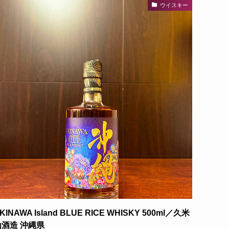
ウイスキー
KINAWA Island BLUE RICE WHISKY 500ml／久米
仙酒造 沖縄県