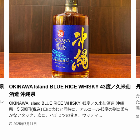
県
OKINAWA Island BLUE RICE WHISKY 43度／久米仙
丹
酒造 沖縄県
丹
ブレ
た
OKINAWA Island BLUE RICE WHISKY 43度／久米仙酒造 沖縄
追
県 5,500円(税込) 口に含むと同時に、アルコール43度の割に柔ら
かなアタック。次に、ハチミツの甘さ、ウッディ...
2025年7月11日