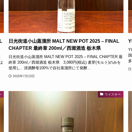
L
日光街道小山蒸溜所 MALT NEW POT 2025 – FINAL
Y
CHAPTER 最終章 200ml／西堀酒造 栃木県
Y
国
R
日光街道小山蒸溜所 MALT NEW POT 2025 – FINAL CHAPTER 最
多
は
終章 200ml／西堀酒造 栃木県 3,080円(税込) 麦芽(モルト)のみを
使用し、清酒酵母100%で自社蒸溜所にて発酵...
2025年7月23日
ー
ウイスキー