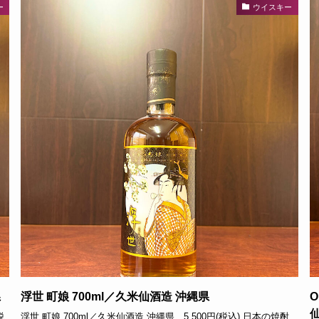
ー
ウイスキー
県
浮世 町娘 700ml／久米仙酒造 沖縄県
O
税
浮世 町娘 700ml／久米仙酒造 沖縄県 5,500円(税込) 日本の焼酎