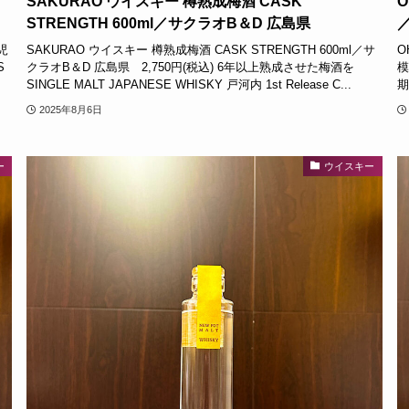
／
SAKURAO ウイスキー 樽熟成梅酒 CASK
O
STRENGTH 600ml／サクラオB＆D 広島県
鹿児
SAKURAO ウイスキー 樽熟成梅酒 CASK STRENGTH 600ml／サ
O
S
クラオB＆D 広島県 2,750円(税込) 6年以上熟成させた梅酒を
模
SINGLE MALT JAPANESE WHISKY 戸河内 1st Release C...
期
2025年8月6日
ー
ウイスキー