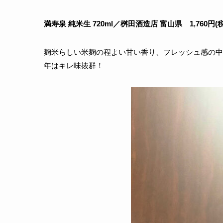
満寿泉 純米生 720ml／桝田酒造店 富山県 1,760円(
麹米らしい米麹の程よい甘い香り、フレッシュ感の中
年はキレ味抜群！