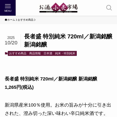
MENU
ホーム
おすすめ商品
長者盛 特別純米 720ml／新潟銘醸
2025
10/20
新潟銘醸
おすすめ商品
商品情報
日本酒
純米・特別純米
長者盛 特別純米 720ml／新潟銘醸 新潟銘醸
1,265円(税込)
新潟県産米100％使用。お米の旨みが十分に引き出
された、澄み切った深い味わい辛口純米酒です。